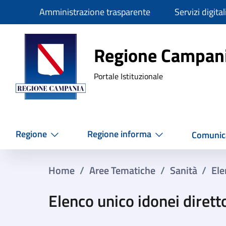
Slim
Amministrazione trasparente
Servizi digital
Regione Ca
Regione Campan
Portale Istituzionale
Regione
Regione informa
Comunic
Home
/
Aree Tematiche
/
Sanità
/
Ele
Elenco unico idonei dirett