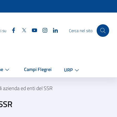
Facebook
Twitter
YouTube
Instagram
Linkedin
i su
Cerca nel sito
he
Campi Flegrei
URP
di azienda ed enti del SSR
 SSR