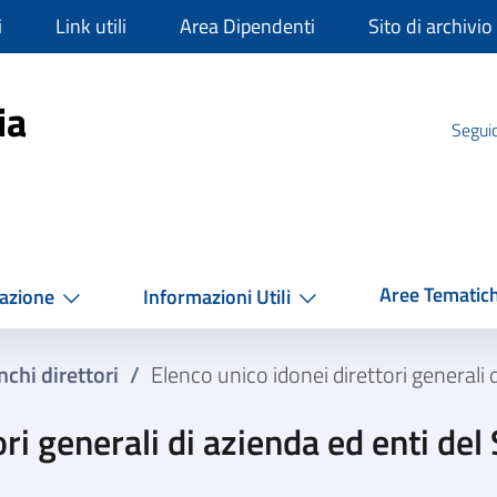
i
Link utili
Area Dipendenti
Sito di archivio
mpania
ia
Seguic
Aree Tematic
azione
Informazioni Utili
nchi direttori
/
Elenco unico idonei direttori generali 
ori generali di azienda ed enti del