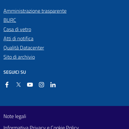
Amministrazione trasparente
BURC
Casa di vetro
Atti di notifica
Qualità Datacenter
Sito di archivio
SEGUICI SU
Facebook
Twitter
YouTube
Instagram
Linkedin
Useful links section
Footer First
Note legali
Informativa Privacy e Cookie Policy