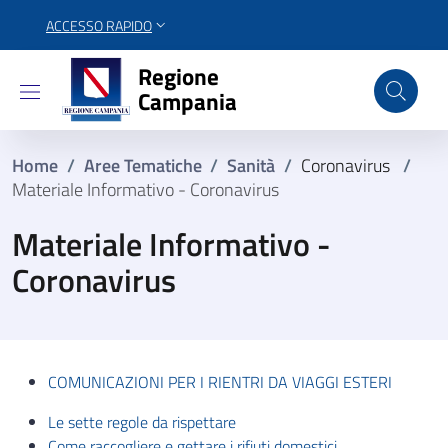
ACCESSO RAPIDO
Regione Campania
Regione
Campania
Home
/
Aree Tematiche
/
Sanità
/
Coronavirus
/
Materiale Informativo - Coronavirus
Materiale Informativo -
Coronavirus
COMUNICAZIONI PER I RIENTRI DA VIAGGI ESTERI
Le sette regole da rispettare
Come raccogliere e gettare i rifiuti domestici