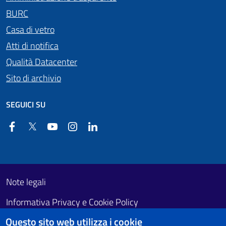
BURC
Casa di vetro
Atti di notifica
Qualità Datacenter
Sito di archivio
SEGUICI SU
Facebook
Twitter
YouTube
Instagram
Linkedin
Useful links section
Footer First
Note legali
Informativa Privacy e Cookie Policy
Questo sito web utilizza i cookie
Obiettivi di accessibilità