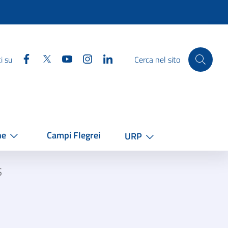
Facebook
Twitter
YouTube
Instagram
Linkedin
i su
Cerca nel sito
he
Campi Flegrei
URP
S