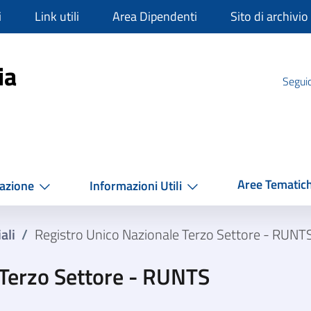
i
Link utili
Area Dipendenti
Sito di archivio
mpania
ia
Seguic
Aree Tematic
azione
Informazioni Utili
ali
/
Registro Unico Nazionale Terzo Settore - RUNT
 Terzo Settore - RUNTS