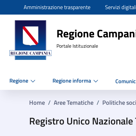
Slim
Amministrazione trasparente
Servizi digital
Regione Ca
Regione Campan
Portale Istituzionale
Regione
Regione informa
Comunic
Home
/
Aree Tematiche
/
Politiche soci
Registro Unico Nazionale