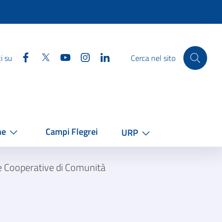
Facebook
Twitter
YouTube
Instagram
Linkedin
i su
Cerca nel sito
he
Campi Flegrei
URP
le Cooperative di Comunità