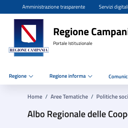
Slim
Amministrazione trasparente
Servizi digital
Regione Ca
Regione Campan
Portale Istituzionale
Regione
Regione informa
Comunic
Home
/
Aree Tematiche
/
Politiche soci
Albo Regionale delle Coop