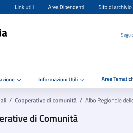
i
Link utili
Area Dipendenti
Sito di archivio
mpania
ia
Seguic
Aree Tematic
azione
Informazioni Utili
ali
/
Cooperative di comunità
/
Albo Regionale del
erative di Comunità