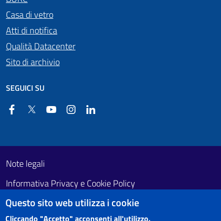
Casa di vetro
Atti di notifica
Qualità Datacenter
Sito di archivio
SEGUICI SU
Facebook
Twitter
YouTube
Instagram
Linkedin
Useful links section
Footer First
Note legali
Informativa Privacy e Cookie Policy
Questo sito web utilizza i cookie
Obiettivi di accessibilità
Cliccando "Accetto" acconsenti all'utilizzo.