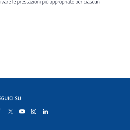
ttivare le prestazioni più appropriate per ciascun
EGUICI SU
Facebook
Twitter
YouTube
Instagram
Linkedin