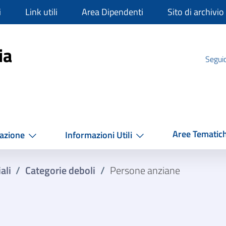
i
Link utili
Area Dipendenti
Sito di archivio
mpania
ia
Seguic
Aree Tematic
azione
Informazioni Utili
ali
/
Categorie deboli
/
Persone anziane