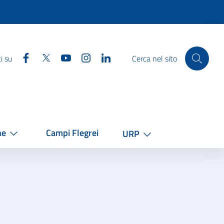
Facebook
Twitter
YouTube
Instagram
Linkedin
i su
Cerca nel sito
he
Campi Flegrei
URP