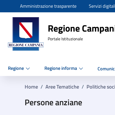
Slim
Amministrazione trasparente
Servizi digital
Regione Ca
Regione Campan
Portale Istituzionale
Regione
Regione informa
Comunic
Home
/
Aree Tematiche
/
Politiche soci
Persone anziane