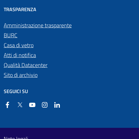
TRASPARENZA
Amministrazione trasparente
BURC
Casa di vetro
Atti di notifica
Qualità Datacenter
Sito di archivio
SEGUICI SU
Facebook
Twitter
YouTube
Instagram
Linkedin
Useful links section
Footer First
Note legali