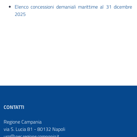
Elenco concessioni demaniali marittime al 31 dicembre
2025
CONTATTI
Regione Campania
via S. Lucia 81 - 80132 Napoli
urp@
pec
.
regione.campania
.it