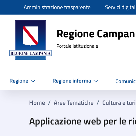
Slim
Amministrazione trasparente
Servizi digital
Regione Ca
Regione Campan
Portale Istituzionale
Regione
Regione informa
Comunic
Home
/
Aree Tematiche
/
Cultura e tu
Applicazione web per le ri