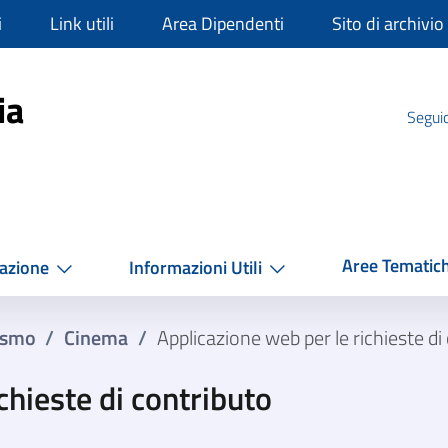
i
Link utili
Area Dipendenti
Sito di archivio
mpania
ia
Seguic
Aree Tematic
azione
Informazioni Utili
rismo
/
Cinema
/
Applicazione web per le richieste di
chieste di contributo