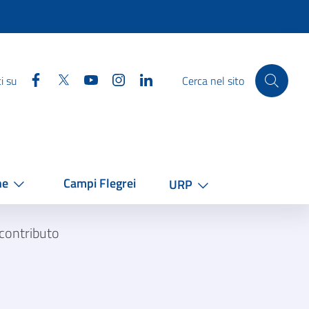
Facebook
Twitter
YouTube
Instagram
Linkedin
i su
Cerca nel sito
he
Campi Flegrei
URP
 contributo