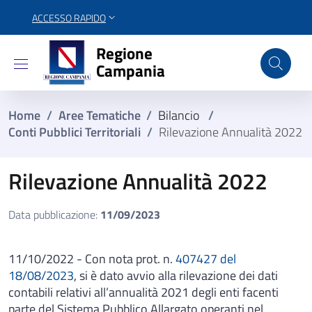
ACCESSO RAPIDO
Regione Campania
Regione
Campania
Home
/
Aree Tematiche
/
Bilancio
/
Conti Pubblici Territoriali
/
Rilevazione Annualità 2022
Rilevazione Annualità 2022
Data pubblicazione:
11/09/2023
11/10/2022 - Con nota prot. n.
407427 del
18/08/2023
, si è dato avvio alla rilevazione dei dati
contabili relativi all’annualità 2021 degli enti facenti
parte del Sistema Pubblico Allargato operanti nel