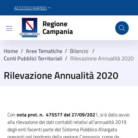
ACCESSO RAPIDO
Regione Campania
Regione
Campania
Home
/
Aree Tematiche
/
Bilancio
/
Conti Pubblici Territoriali
/
Rilevazione Annualità 2020
Rilevazione Annualità 2020
Con
nota prot. n. 475577 del 27/09/202
1, si è dato avvio
alla rilevazione dei dati contabili relativi all’annualità 2019
degli enti facenti parte del Sistema Pubblico Allargato
operanti nel territorio della regione Campania, come da