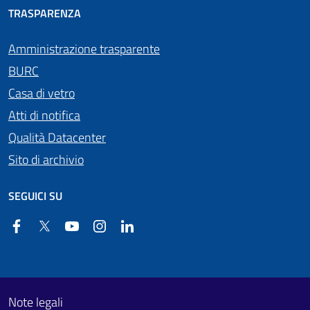
TRASPARENZA
Amministrazione trasparente
BURC
Casa di vetro
Atti di notifica
Qualità Datacenter
Sito di archivio
SEGUICI SU
Facebook
Twitter
YouTube
Instagram
Linkedin
Useful links section
Footer First
Note legali