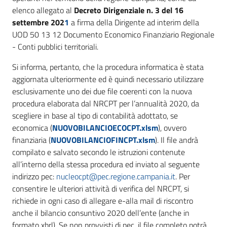
elenco allegato al
Decreto Dirigenziale n. 3 del 16
settembre 202
1
a firma della Dirigente ad interim della
UOD 50 13 12 Documento Economico Finanziario Regionale
- Conti pubblici territoriali.
Si informa, pertanto, che la procedura informatica è stata
aggiornata ulteriormente ed è quindi necessario utilizzare
esclusivamente uno dei due file coerenti con la nuova
procedura elaborata dal NRCPT per l’annualità 2020, da
scegliere in base al tipo di contabilità adottato, se
economica (
NUOVOBILANCIOECOCPT.xlsm
), ovvero
finanziaria (
NUOVOBILANCIOFINCPT.xlsm
). Il file andrà
compilato e salvato secondo le istruzioni contenute
all’interno della stessa procedura ed inviato al seguente
indirizzo pec:
nucleocpt@pec.regione.campania.it
. Per
consentire le ulteriori attività di verifica del NRCPT, si
richiede in ogni caso di allegare e-alla mail di riscontro
anche il bilancio consuntivo 2020 dell’ente (anche in
formato xbrl). Se non provvisti di pec, il file completo potrà