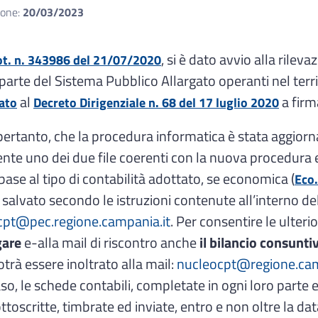
ione:
20/03/2023
, si è dato avvio alla rileva
ot. n. 343986 del 21/07/2020
 parte del Sistema Pubblico Allargato operanti nel ter
al
a firm
ato
Decreto Dirigenziale n. 68 del 17 luglio 2020
pertanto, che la procedura informatica è stata aggiorn
nte uno dei due file coerenti con la nuova procedura 
 base al tipo di contabilità adottato, se economica (
Eco.
salvato secondo le istruzioni contenute all’interno de
cpt@pec.regione.campania.it
. Per consentire le ulterio
gare
e-alla mail di riscontro anche
il bilancio consunti
rà essere inoltrato alla mail:
nucleocpt@regione.cam
so, le schede contabili, completate in ogni loro parte
ottoscritte, timbrate ed inviate, entro e non oltre la d