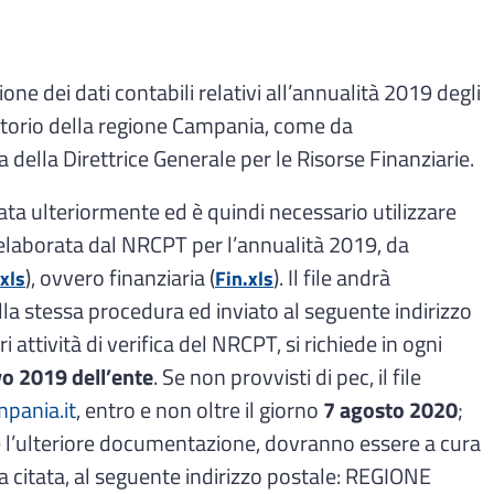
zione dei dati contabili relativi all’annualità 2019 degli
ritorio della regione Campania, come da
a della Direttrice Generale per le Risorse Finanziarie.
ata ulteriormente ed è quindi necessario utilizzare
elaborata dal NRCPT per l’annualità 2019, da
), ovvero finanziaria (
). Il file andrà
xls
Fin.xls
lla stessa procedura ed inviato al seguente indirizzo
ri attività di verifica del NRCPT, si richiede in ogni
vo 2019 dell’ente
. Se non provvisti di pec, il file
pania.it
, entro e non oltre il giorno
7 agosto 2020
;
 e l’ulteriore documentazione, dovranno essere a cura
ata citata, al seguente indirizzo postale: REGIONE