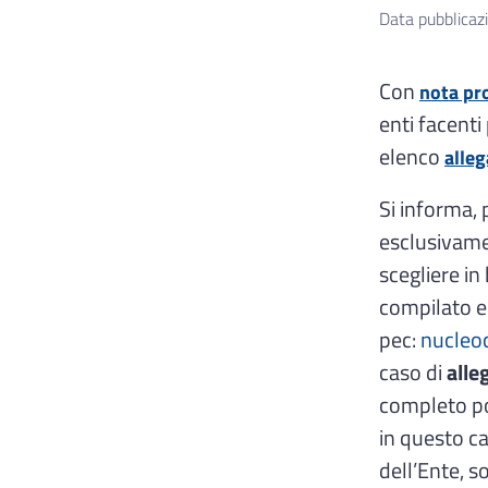
Data pubblicaz
Con
nota pr
enti facenti
elenco
alleg
Si informa, 
esclusivame
scegliere in
compilato e 
pec:
nucleo
caso di
alle
completo pot
in questo ca
dell’Ente, s