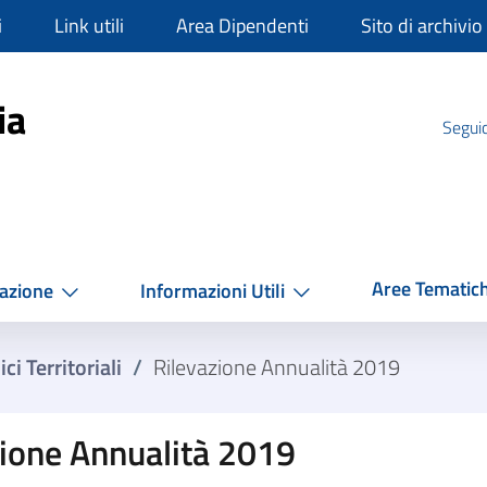
i
Link utili
Area Dipendenti
Sito di archivio
mpania
ia
Seguic
Aree Tematic
azione
Informazioni Utili
ci Territoriali
/
Rilevazione Annualità 2019
zione Annualità 2019