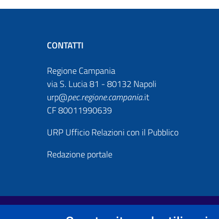
CONTATTI
Regione Campania
via S. Lucia 81 - 80132 Napoli
urp@
pec
.
regione.campania
.it
CF 80011990639
URP Ufficio Relazioni con il Pubblico
Redazione portale
Footer First
Useful links section