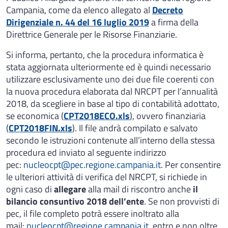
Campania, come da elenco allegato al
Decreto
Dirigenziale n. 44 del 16 luglio 2019
a firma della
Direttrice Generale per le Risorse Finanziarie.
Si informa, pertanto, che la procedura informatica è
stata aggiornata ulteriormente ed è quindi necessario
utilizzare esclusivamente uno dei due file coerenti con
la nuova procedura elaborata dal NRCPT per l’annualità
2018, da scegliere in base al tipo di contabilità adottato,
se economica (
CPT2018ECO.xls
), ovvero finanziaria
(
CPT2018FIN.xls
). Il file andrà compilato e salvato
secondo le istruzioni contenute all’interno della stessa
procedura ed inviato al seguente indirizzo
pec:
nucleocpt@pec.regione.campania.it
. Per consentire
le ulteriori attività di verifica del NRCPT, si richiede in
ogni caso di
allegare
alla mail di riscontro anche
il
bilancio consuntivo 2018 dell’ente
. Se non provvisti di
pec, il file completo potrà essere inoltrato alla
mail:
nucleocpt@regione.campania.it
, entro e non oltre