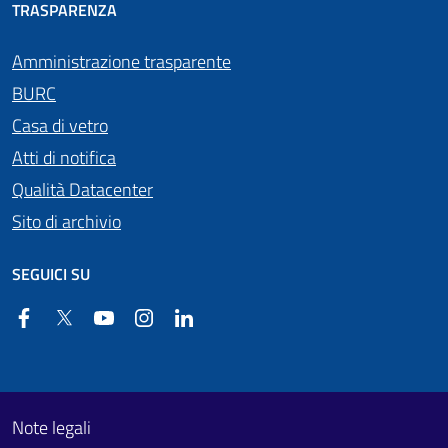
TRASPARENZA
Amministrazione trasparente
BURC
Casa di vetro
Atti di notifica
Qualità Datacenter
Sito di archivio
SEGUICI SU
Facebook
Twitter
YouTube
Instagram
Linkedin
Useful links section
Footer First
Note legali