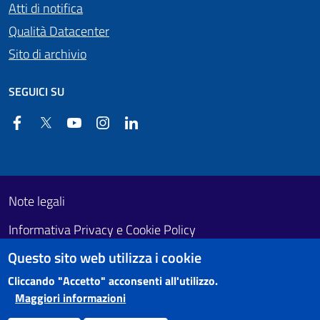
Atti di notifica
Qualità Datacenter
Sito di archivio
SEGUICI SU
Facebook
Twitter
YouTube
Instagram
Linkedin
Useful links section
Footer First
Note legali
Informativa Privacy e Cookie Policy
Questo sito web utilizza i cookie
Obiettivi di accessibilità
Cliccando "Accetto" acconsenti all'utilizzo.
Maggiori informazioni