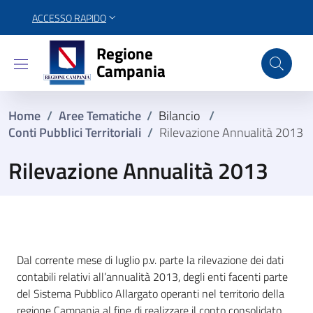
ACCESSO RAPIDO
Regione Campania
Regione
Campania
Home
/
Aree Tematiche
/
Bilancio
/
Conti Pubblici Territoriali
/
Rilevazione Annualità 2013
Rilevazione Annualità 2013
Dal corrente mese di luglio p.v. parte la rilevazione dei dati
contabili relativi all’annualità 2013, degli enti facenti parte
del Sistema Pubblico Allargato operanti nel territorio della
regione Campania al fine di realizzare il conto consolidato