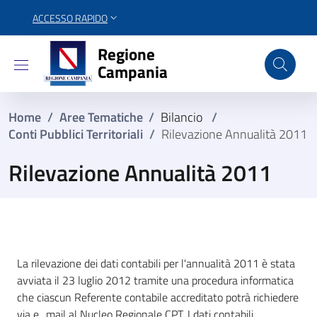
ACCESSO RAPIDO
Regione Campania
Regione
Campania
Home
/
Aree Tematiche
/
Bilancio
/
Conti Pubblici Territoriali
/
Rilevazione Annualità 2011
Rilevazione Annualità 2011
La rilevazione dei dati contabili per l'annualità 2011 è stata
avviata il 23 luglio 2012 tramite una procedura informatica
che ciascun Referente contabile accreditato potrà richiedere
via e_mail al Nucleo Regionale CPT. I dati contabili