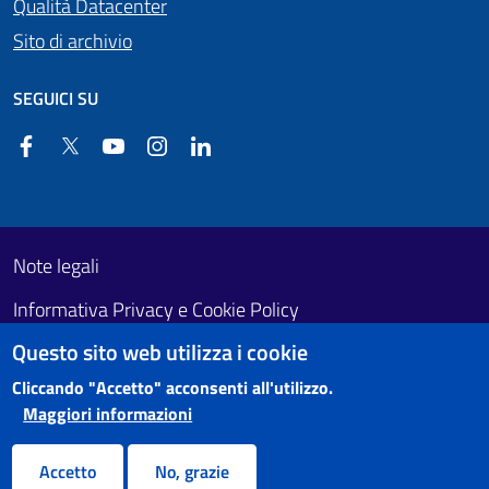
Qualità Datacenter
Sito di archivio
SEGUICI SU
Facebook
Twitter
YouTube
Instagram
Linkedin
Useful links section
Footer First
Note legali
Informativa Privacy e Cookie Policy
Questo sito web utilizza i cookie
Obiettivi di accessibilità
Cliccando "Accetto" acconsenti all'utilizzo.
Maggiori informazioni
Accetto
No, grazie