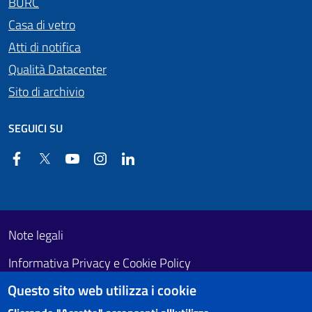
BURC
Casa di vetro
Atti di notifica
Qualità Datacenter
Sito di archivio
SEGUICI SU
Facebook
Twitter
YouTube
Instagram
Linkedin
Useful links section
Footer First
Note legali
Informativa Privacy e Cookie Policy
Questo sito web utilizza i cookie
Obiettivi di accessibilità