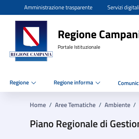
Slim
Amministrazione trasparente
Servizi digital
Regione Ca
Regione Campan
Portale Istituzionale
Regione
Regione informa
Comunic
Home
/
Aree Tematiche
/
Ambiente
/
Piano Regionale di Gestion