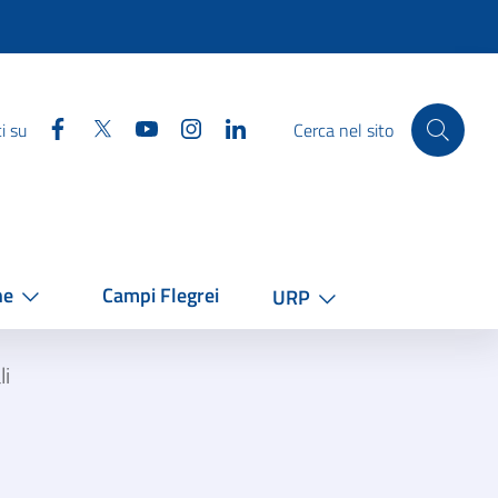
Facebook
Twitter
YouTube
Instagram
Linkedin
i su
Cerca nel sito
he
Campi Flegrei
URP
li