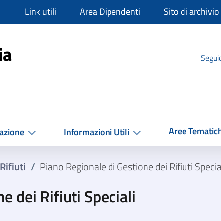
i
Link utili
Area Dipendenti
Sito di archivio
mpania
ia
Seguic
Aree Tematic
azione
Informazioni Utili
Rifiuti
/
Piano Regionale di Gestione dei Rifiuti Specia
e dei Rifiuti Speciali