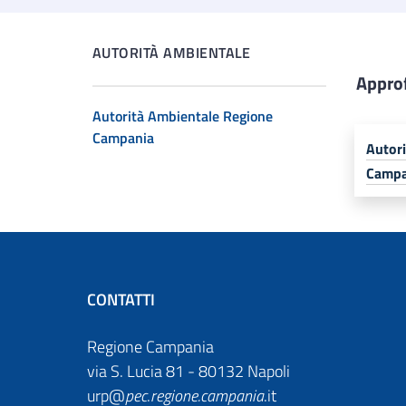
AUTORITÀ AMBIENTALE
Appro
Autorità Ambientale Regione
Campania
Autor
Campa
CONTATTI
Regione Campania
via S. Lucia 81 - 80132 Napoli
urp@
pec
.
regione.campania
.it