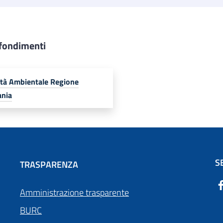
fondimenti
ità Ambientale Regione
nia
S
TRASPARENZA
Amministrazione trasparente
BURC