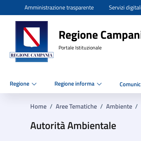
Slim
Amministrazione trasparente
Servizi digital
Regione Ca
Regione Campan
Portale Istituzionale
Regione
Regione informa
Comunic
Home
/
Aree Tematiche
/
Ambiente
/
Autorità Ambientale