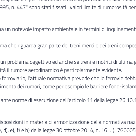
5, n. 447" sono stati fissati i valori limite di rumorosità per 
 ha un notevole impatto ambientale in termini di inquinament
ema che riguarda gran parte dei treni merci e dei treni compos
un problema oggettivo ed anche se treni e motrici di ultima 
locità il rumore aerodinamico è particolarmente evidente.
o ferroviario, l'attuale normativa prevede che le ferrovie debb
imento dei rumori, come per esempio le barriere fono-isolanti 
nte norme di esecuzione dell'articolo 11 della legge 26.10.
sposizioni in materia di armonizzazione della normativa nazi
), d), e), f) e h) della legge 30 ottobre 2014, n. 161. (17G0005