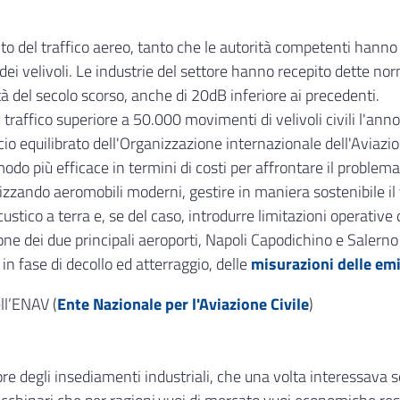
nto del traffico aereo, tanto che le autorità competenti hanno
e dei velivoli. Le industrie del settore hanno recepito dette 
metà del secolo scorso, anche di 20dB inferiore ai precedenti.
 traffico superiore a 50.000 movimenti di velivoli civili l'an
ccio equilibrato dell'Organizzazione internazionale dell'Aviazi
 modo più efficace in termini di costi per affrontare il problema
tilizzando aeromobili moderni, gestire in maniera sostenibile il 
stico a terra e, se del caso, introdurre limitazioni operative qu
e dei due principali aeroporti, Napoli Capodichino e Salerno 
in fase di decollo ed atterraggio, delle
misurazioni delle em
ll’ENAV (
Ente Nazionale per l'Aviazione Civile
)
re degli insediamenti industriali, che una volta interessava so