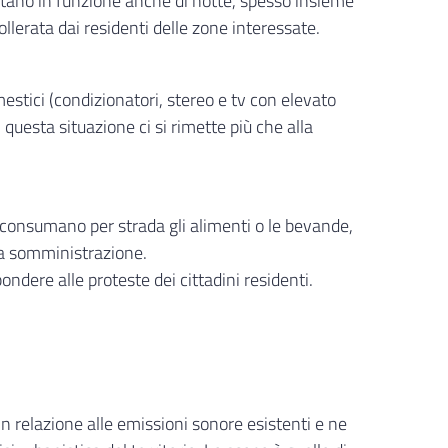
stano in funzione anche di notte, spesso insieme
lerata dai residenti delle zone interessate.
estici (condizionatori, stereo e tv con elevato
n questa situazione ci si rimette più che alla
e consumano per strada gli alimenti o le bevande,
la somministrazione.
ere alle proteste dei cittadini residenti.
 in relazione alle emissioni sonore esistenti e ne