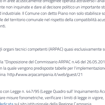
viso in aree acusticamente omogenee operata attraverso l’analis
e non inquinate e dare al decisore politico un importante str
 industriale. Il Comune con detto Piano non solo stabilisce sol
le del territorio comunale nel rispetto della compatibilità acus
nti.
li organi tecnici competenti (ARPAC) quasi esclusivamente su 
i la “Disposizione del Commissario ARPAC n.46 del 26.05.201
la quale vengono predisposte tabelle per l'implementazione de
pagina: http://www.arpacampania.it/web/guest/21
uito con Legge n. 447/95 (Legge Quadro sull‘ Inquinamento Acu
are misure fonometriche, verificare i limiti di legge in vigore
dedicata
sul sito istituzionale della Regione Campania.