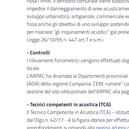
fissa i limiti. Il territorio comunale viene suddi
impedire il danneggiamento di aree acusticament
sviluppo urbanistico, artigianale, commerciale ed
fissa anche gli obiettivi di uno sviluppo sostenibi
per risanare “gli inquinamenti acustici” già prese
Legge 26/10/95 n. 447 art.7 e s.m.i
- Controlli
I rilevamenti fonometrici vengono effettuati dag
locale.
L'ARPAC ha diramato ai Dipartimenti provincial
(ADA) della regione Campania: CEM, rumore” con 
sezione del sito istituzionale dell'ARPAC alla 
- Tecnici competenti in acustica (TCA)
Il Tecnico Competente in Acustica (TCA) - istit
dal Dlgs n. 42/17 - è la figura idonea per effettu
approfondimenti si rimanda alla
pagina ad essi 