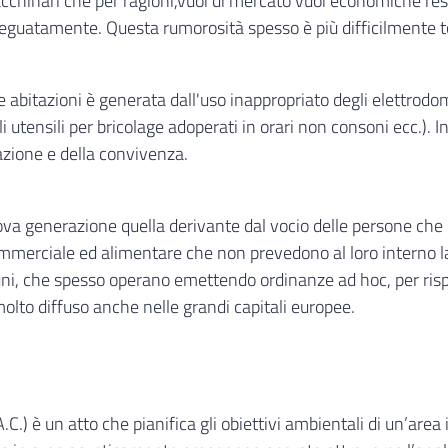
macchinari che per ragioni,vuoi di mercato vuoi economiche re
guatamente. Questa rumorosità spesso è più difficilmente tol
abitazioni è generata dall'uso inappropriato degli elettrodom
li utensili per bricolage adoperati in orari non consoni ecc.). I
azione e della convivenza.
 nuova generazione quella derivante dal vocio delle persone ch
 commerciale ed alimentare che non prevedono al loro interno 
 che spesso operano emettendo ordinanze ad hoc, per rispond
olto diffuso anche nelle grandi capitali europee.
.C.) è un atto che pianifica gli obiettivi ambientali di un’area