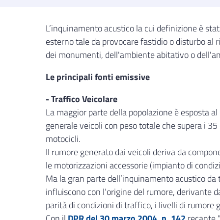
L’inquinamento acustico la cui definizione è stat
esterno tale da provocare fastidio o disturbo al 
dei monumenti, dell'ambiente abitativo o dell'amb
Le principali fonti emissive
- Traffico Veicolare
La maggior parte della popolazione è esposta al 
generale veicoli con peso totale che supera i 35 qu
motocicli.
Il rumore generato dai veicoli deriva da component
le motorizzazioni accessorie (impianto di condiz
Ma la gran parte dell’inquinamento acustico da tra
influiscono con l’origine del rumore, derivante d
parità di condizioni di traffico, i livelli di rumor
Con il
DPR del 30 marzo 2004, n. 142
recante "