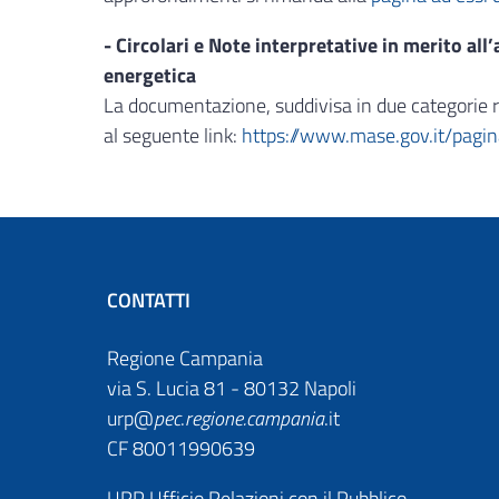
- Circolari e Note interpretative in merito al
energetica
La documentazione, suddivisa in due categorie re
al seguente link:
https://www.mase.gov.it/pagi
CONTATTI
Regione Campania
via S. Lucia 81 - 80132 Napoli
urp@
pec
.
regione.campania
.it
CF 80011990639
URP Ufficio Relazioni con il Pubblico