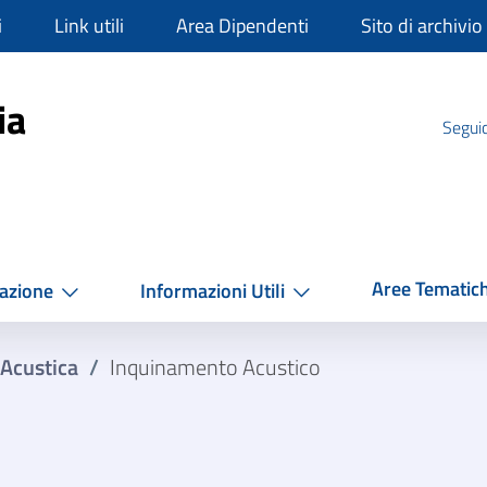
i
Link utili
Area Dipendenti
Sito di archivio
mpania
ia
Seguic
Aree Tematic
azione
Informazioni Utili
Acustica
/
Inquinamento Acustico