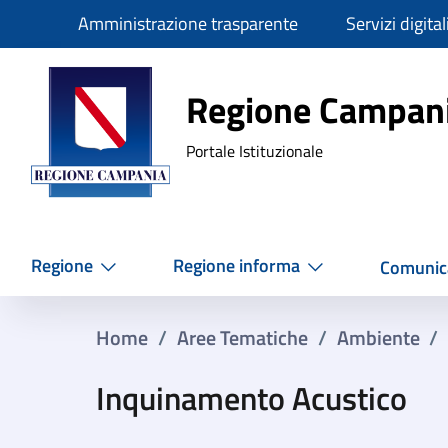
Slim
Amministrazione trasparente
Servizi digital
Regione Ca
Regione Campan
Portale Istituzionale
Regione
Regione informa
Comunic
Home
/
Aree Tematiche
/
Ambiente
/
Inquinamento Acustico