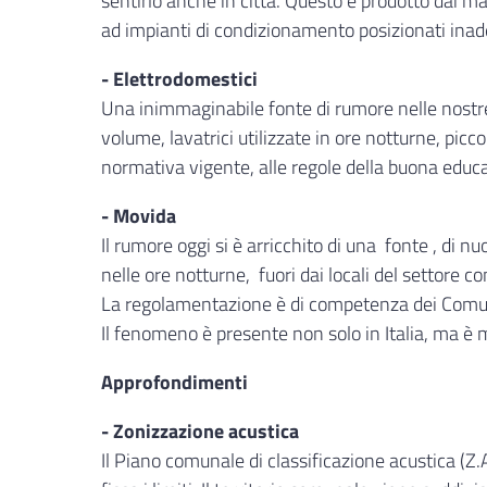
sentirlo anche in città. Questo è prodotto dai 
ad impianti di condizionamento posizionati inade
- Elettrodomestici
Una inimmaginabile fonte di rumore nelle nostre 
volume, lavatrici utilizzate in ore notturne, picco
normativa vigente, alle regole della buona educ
- Movida
Il rumore oggi si è arricchito di una fonte , di
nelle ore notturne, fuori dai locali del settore
La regolamentazione è di competenza dei Comuni,
Il fenomeno è presente non solo in Italia, ma è m
Approfondimenti
- Zonizzazione acustica
Il Piano comunale di classificazione acustica (Z.A