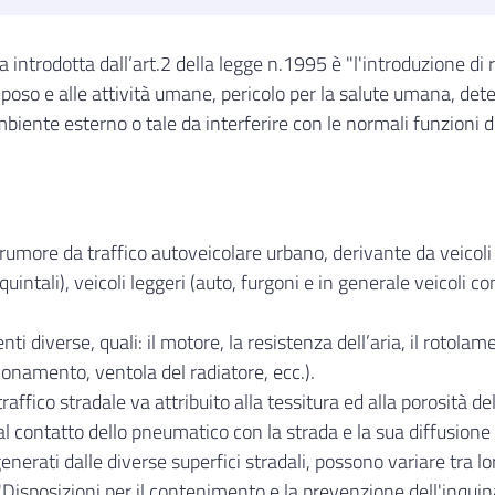
a introdotta dall’art.2 della legge n.1995 è "l'introduzione d
riposo e alle attività umane, pericolo per la salute umana, det
iente esterno o tale da interferire con le normali funzioni de
rumore da traffico autoveicolare urbano, derivante da veicoli
intali), veicoli leggeri (auto, furgoni e in generale veicoli con
i diverse, quali: il motore, la resistenza dell’aria, il rotola
ionamento, ventola del radiatore, ecc.).
ffico stradale va attribuito alla tessitura ed alla porosità de
al contatto dello pneumatico con la strada e la sua diffusione 
e generati dalle diverse superfici stradali, possono variare tra l
Disposizioni per il contenimento e la prevenzione dell'inquin