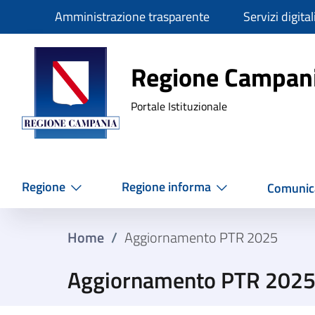
Slim
Amministrazione trasparente
Servizi digital
Regione Ca
Regione Campan
Portale Istituzionale
Regione
Regione informa
Comunic
Home
/
Aggiornamento PTR 2025
Aggiornamento PTR 202