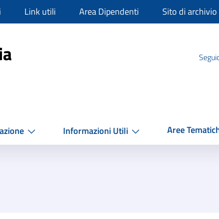
i
Link utili
Area Dipendenti
Sito di archivio
mpania
ia
Seguic
Aree Tematic
azione
Informazioni Utili
5