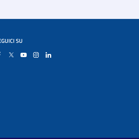
EGUICI SU
Facebook
Twitter
YouTube
Instagram
Linkedin