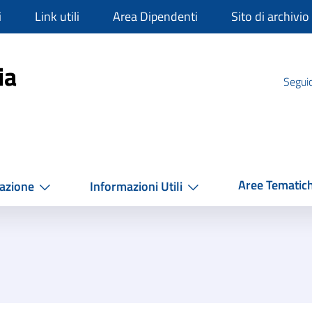
i
Link utili
Area Dipendenti
Sito di archivio
mpania
ia
Seguic
Aree Tematic
azione
Informazioni Utili