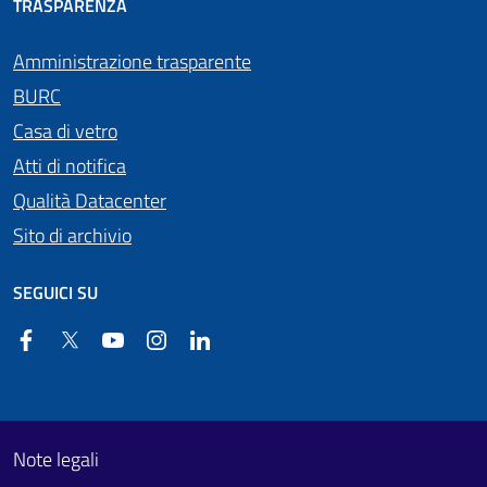
TRASPARENZA
Amministrazione trasparente
BURC
Casa di vetro
Atti di notifica
Qualità Datacenter
Sito di archivio
SEGUICI SU
Facebook
Twitter
YouTube
Instagram
Linkedin
Useful links section
Footer First
Note legali