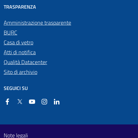
TRASPARENZA
Amministrazione trasparente
BURC
Casa di vetro
Atti di notifica
Qualità Datacenter
Sito di archivio
SEGUICI SU
Facebook
Twitter
YouTube
Instagram
Linkedin
Useful links section
Footer First
Note legali