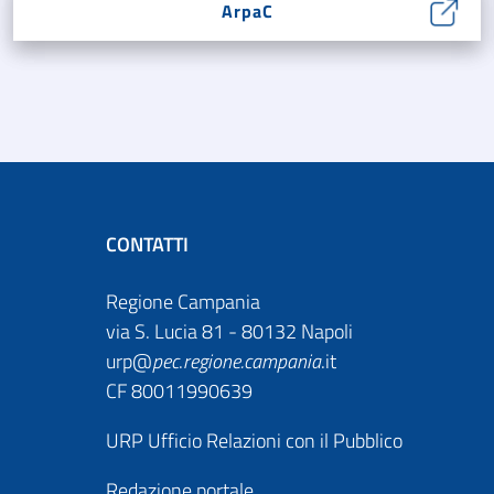
ArpaC
CONTATTI
Regione Campania
via S. Lucia 81 - 80132 Napoli
urp@
pec
.
regione.campania
.it
CF 80011990639
URP Ufficio Relazioni con il Pubblico
Redazione portale