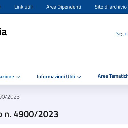
i
Link utili
Area Dipendenti
Sito di archivio
mpania
ia
Seguic
Aree Tematic
azione
Informazioni Utili
900/2023
o n. 4900/2023