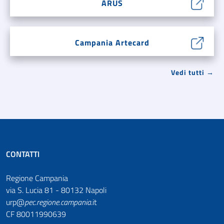
ARUS
Campania Artecard
Vedi tutti →
CONTATTI
Regione Campania
via S. Lucia 81 - 80132 Napoli
urp@
pec
.
regione.campania
.it
CF 80011990639