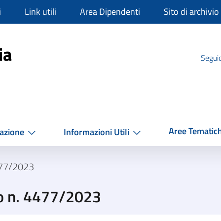
i
Link utili
Area Dipendenti
Sito di archivio
mpania
ia
Seguic
Aree Tematic
azione
Informazioni Utili
477/2023
o n. 4477/2023