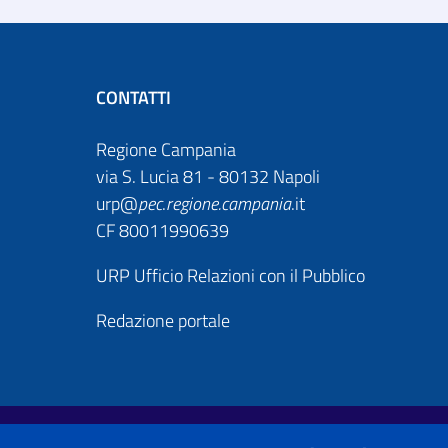
CONTATTI
Regione Campania
via S. Lucia 81 - 80132 Napoli
urp@
pec
.
regione.campania
.it
CF 80011990639
URP Ufficio Relazioni con il Pubblico
Redazione portale
Useful links section