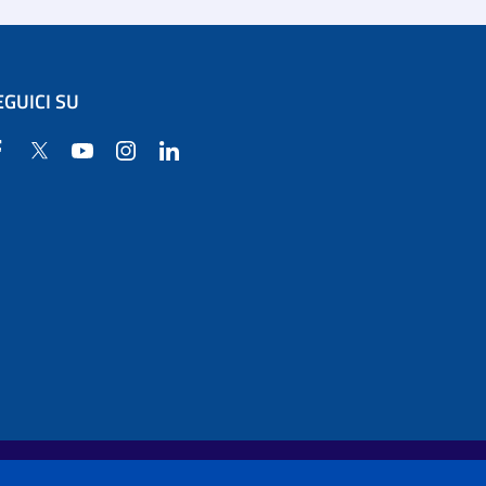
EGUICI SU
Facebook
Twitter
YouTube
Instagram
Linkedin