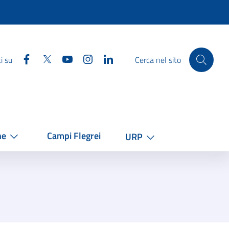
Facebook
Twitter
YouTube
Instagram
Linkedin
i su
Cerca nel sito
he
Campi Flegrei
URP