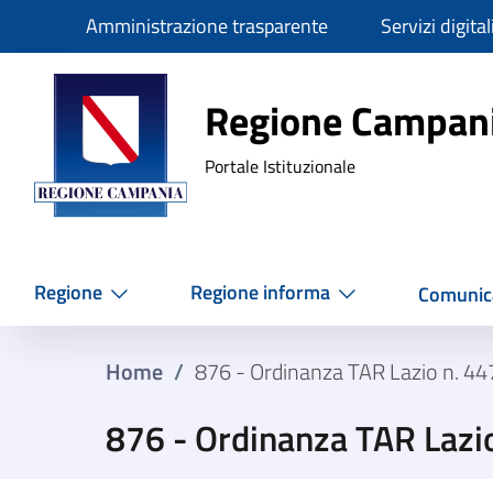
Slim
Amministrazione trasparente
Servizi digital
Regione Ca
Regione Campan
Portale Istituzionale
Regione
Regione informa
Comunic
Home
/
876 - Ordinanza TAR Lazio n. 4
876 - Ordinanza TAR Lazi