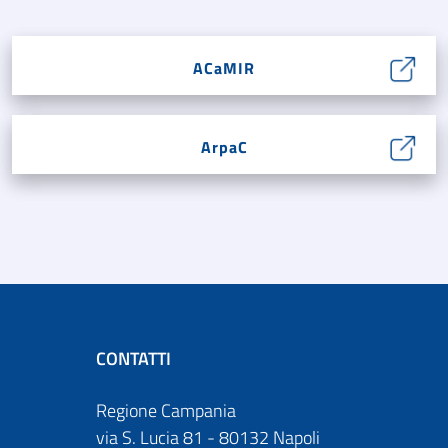
ACaMIR
ArpaC
CONTATTI
Regione Campania
via S. Lucia 81 - 80132 Napoli