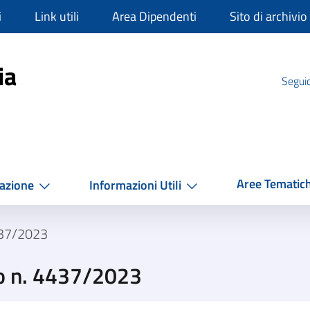
i
Link utili
Area Dipendenti
Sito di archivio
mpania
ia
Seguic
Aree Tematic
azione
Informazioni Utili
437/2023
o n. 4437/2023