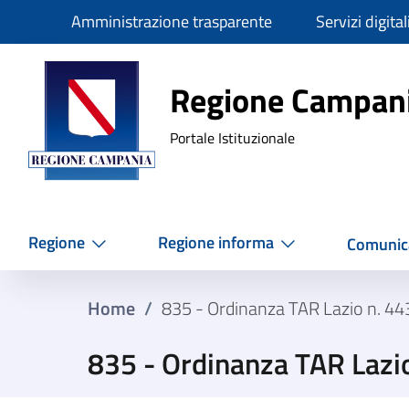
Slim
Amministrazione trasparente
Servizi digital
Regione Ca
Regione Campan
Portale Istituzionale
Regione
Regione informa
Comunic
Home
/
835 - Ordinanza TAR Lazio n. 4
835 - Ordinanza TAR Lazi