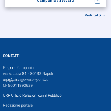
Campania Artecard
Vedi tutti →
CONTATTI
Regione Campania
via S. Lucia 81 - 80132 Napoli
urp@
pec
.
regione.campania
.it
CF 80011990639
URP Ufficio Relazioni con il Pubblico
Redazione portale