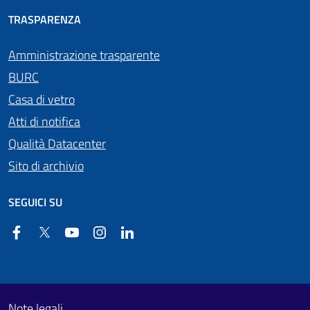
TRASPARENZA
Amministrazione trasparente
BURC
Casa di vetro
Atti di notifica
Qualità Datacenter
Sito di archivio
SEGUICI SU
Facebook
Twitter
YouTube
Instagram
Linkedin
Useful links section
Footer First
Note legali