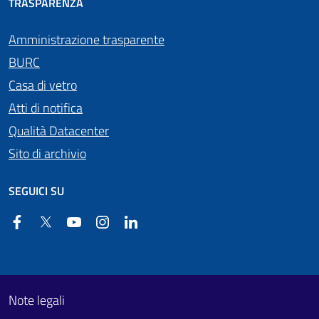
TRASPARENZA
Amministrazione trasparente
BURC
Casa di vetro
Atti di notifica
Qualità Datacenter
Sito di archivio
SEGUICI SU
Facebook
Twitter
YouTube
Instagram
Linkedin
Useful links section
Footer First
Note legali