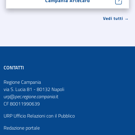
Campania Artecard
Vedi tutti →
CONTATTI
Regione Campania
via S. Lucia 81 - 80132 Napoli
urp@
pec
.
regione.campania
.it
CF 80011990639
URP Ufficio Relazioni con il Pubblico
Redazione portale