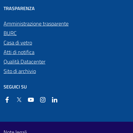
TRASPARENZA
Amministrazione trasparente
BURC
Casa di vetro
Atti di notifica
Qualità Datacenter
Sito di archivio
SEGUICI SU
Facebook
Twitter
YouTube
Instagram
Linkedin
Useful links section
Footer First
Note legali