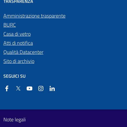
TRASPARENZA
Amministrazione trasparente
BURC
Casa di vetro
Atti di notifica
Qualità Datacenter
Sito di archivio
SEGUICI SU
Facebook
Twitter
YouTube
Instagram
Linkedin
Useful links section
Footer First
Note legali