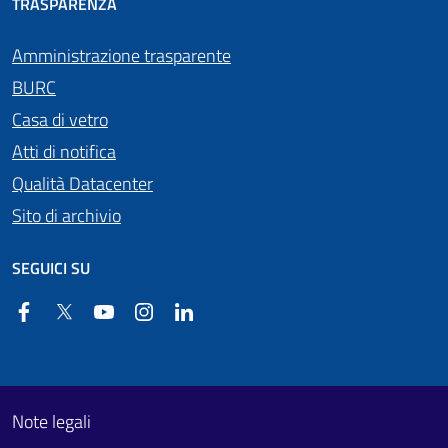
TRASPARENZA
Amministrazione trasparente
BURC
Casa di vetro
Atti di notifica
Qualità Datacenter
Sito di archivio
SEGUICI SU
Facebook
Twitter
YouTube
Instagram
Linkedin
Useful links section
Footer First
Note legali