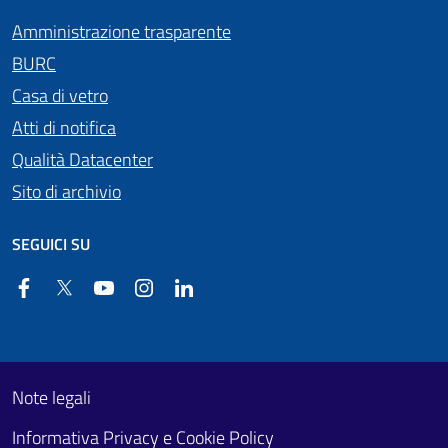
Amministrazione trasparente
BURC
Casa di vetro
Atti di notifica
Qualità Datacenter
Sito di archivio
SEGUICI SU
Facebook
Twitter
YouTube
Instagram
Linkedin
Useful links section
Footer First
Note legali
Informativa Privacy e Cookie Policy