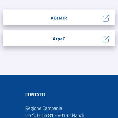
ACaMIR
ArpaC
CONTATTI
Regione Campania
via S. Lucia 81 - 80132 Napoli