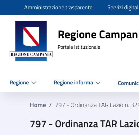
Slim
Amministrazione trasparente
Servizi digital
Regione Ca
Regione Campan
Portale Istituzionale
Regione
Regione informa
Comunic
Home
/
797 - Ordinanza TAR Lazio n. 3
797 - Ordinanza TAR Lazi