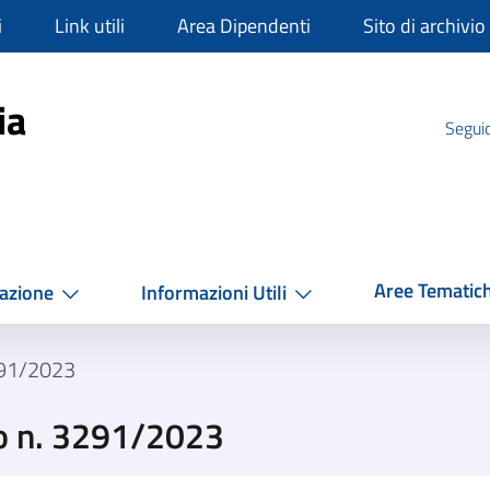
i
Link utili
Area Dipendenti
Sito di archivio
mpania
ia
Seguic
Aree Tematic
azione
Informazioni Utili
291/2023
o n. 3291/2023