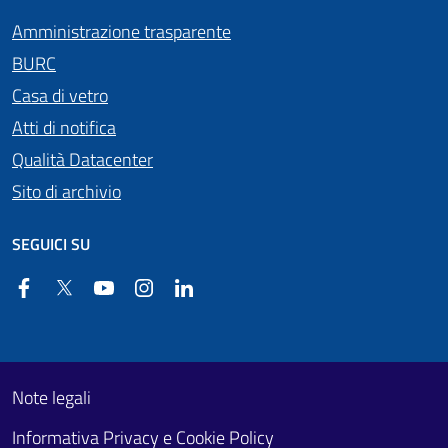
Amministrazione trasparente
BURC
Casa di vetro
Atti di notifica
Qualità Datacenter
Sito di archivio
SEGUICI SU
Facebook
Twitter
YouTube
Instagram
Linkedin
Useful links section
Footer First
Note legali
Informativa Privacy e Cookie Policy