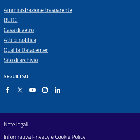
Amministrazione trasparente
BURC
Casa di vetro
Atti di notifica
Qualità Datacenter
Sito di archivio
SEGUICI SU
Facebook
Twitter
YouTube
Instagram
Linkedin
Useful links section
Footer First
Note legali
Informativa Privacy e Cookie Policy