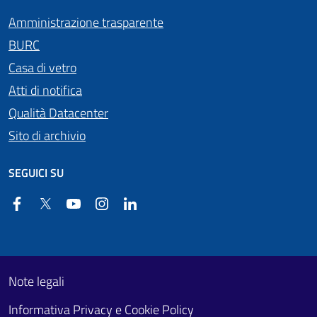
Amministrazione trasparente
BURC
Casa di vetro
Atti di notifica
Qualità Datacenter
Sito di archivio
SEGUICI SU
Facebook
Twitter
YouTube
Instagram
Linkedin
Useful links section
Footer First
Note legali
Informativa Privacy e Cookie Policy