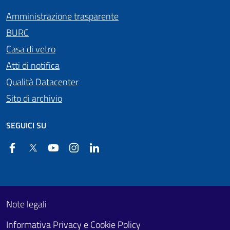
Amministrazione trasparente
BURC
Casa di vetro
Atti di notifica
Qualità Datacenter
Sito di archivio
SEGUICI SU
Facebook
Twitter
YouTube
Instagram
Linkedin
Useful links section
Footer First
Note legali
Informativa Privacy e Cookie Policy