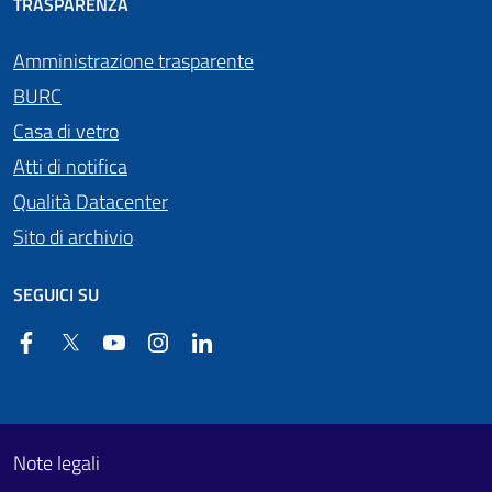
TRASPARENZA
Amministrazione trasparente
BURC
Casa di vetro
Atti di notifica
Qualità Datacenter
Sito di archivio
SEGUICI SU
Facebook
Twitter
YouTube
Instagram
Linkedin
Useful links section
Footer First
Note legali