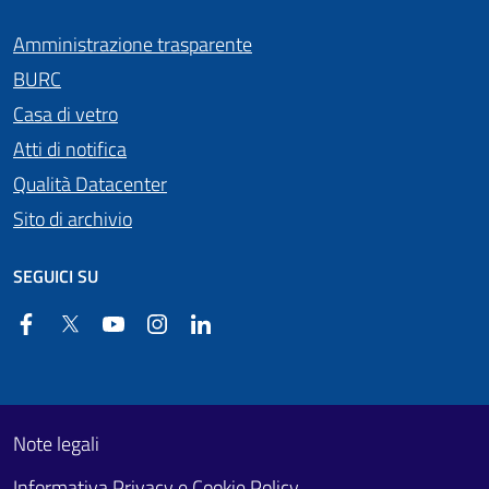
Amministrazione trasparente
BURC
Casa di vetro
Atti di notifica
Qualità Datacenter
Sito di archivio
SEGUICI SU
Facebook
Twitter
YouTube
Instagram
Linkedin
Useful links section
Footer First
Note legali
Informativa Privacy e Cookie Policy