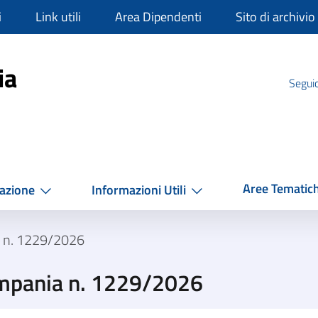
i
Link utili
Area Dipendenti
Sito di archivio
mpania
ia
Seguic
Aree Tematic
azione
Informazioni Utili
 n. 1229/2026
mpania n. 1229/2026