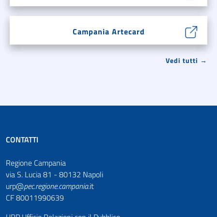
Campania Artecard
Vedi tutti →
CONTATTI
Regione Campania
via S. Lucia 81 - 80132 Napoli
urp@
pec
.
regione.campania
.it
CF 80011990639