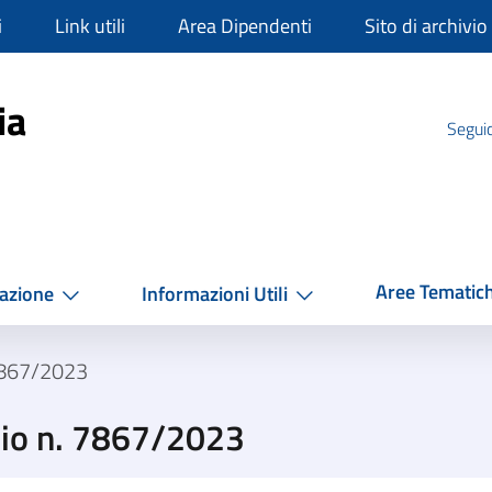
i
Link utili
Area Dipendenti
Sito di archivio
mpania
ia
Seguic
Aree Tematic
azione
Informazioni Utili
7867/2023
zio n. 7867/2023