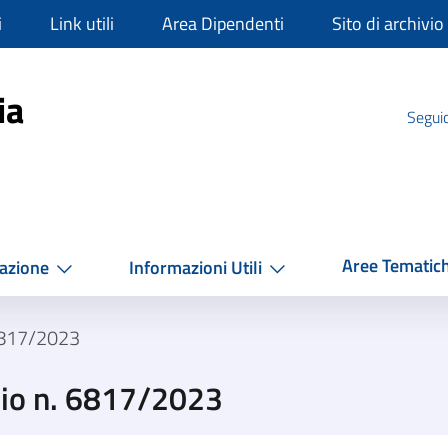
i
Link utili
Area Dipendenti
Sito di archivio
mpania
ia
Seguic
Aree Tematic
azione
Informazioni Utili
6817/2023
zio n. 6817/2023