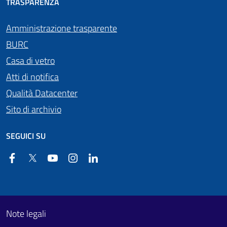
TRASPARENZA
Amministrazione trasparente
BURC
Casa di vetro
Atti di notifica
Qualità Datacenter
Sito di archivio
SEGUICI SU
Facebook
Twitter
YouTube
Instagram
Linkedin
Useful links section
Footer First
Note legali