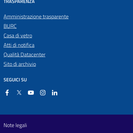
TRASPARENZA
Amministrazione trasparente
BURC
Casa di vetro
Atti di notifica
Qualità Datacenter
Sito di archivio
SEGUICI SU
Facebook
Twitter
YouTube
Instagram
Linkedin
Useful links section
Footer First
Note legali