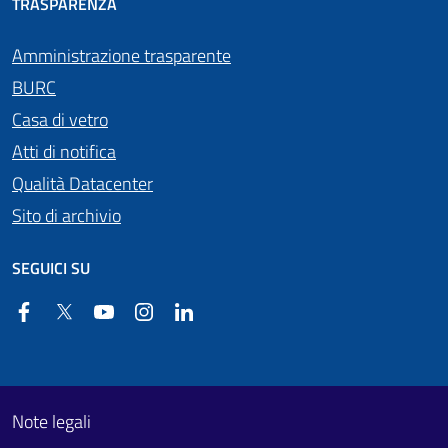
TRASPARENZA
Amministrazione trasparente
BURC
Casa di vetro
Atti di notifica
Qualità Datacenter
Sito di archivio
SEGUICI SU
Facebook
Twitter
YouTube
Instagram
Linkedin
Useful links section
Footer First
Note legali