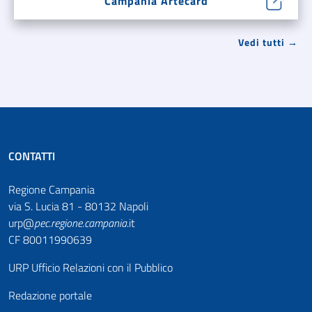
Campania Artecard
Vedi tutti →
CONTATTI
Regione Campania
via S. Lucia 81 - 80132 Napoli
urp@
pec
.
regione.campania
.it
CF 80011990639
URP Ufficio Relazioni con il Pubblico
Redazione portale