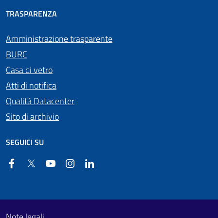
TRASPARENZA
Amministrazione trasparente
BURC
Casa di vetro
Atti di notifica
Qualità Datacenter
Sito di archivio
SEGUICI SU
Facebook
Twitter
YouTube
Instagram
Linkedin
Useful links section
Footer First
Note legali