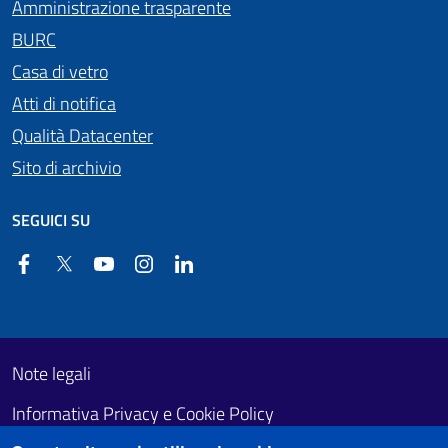
Amministrazione trasparente
BURC
Casa di vetro
Atti di notifica
Qualità Datacenter
Sito di archivio
SEGUICI SU
Facebook
Twitter
YouTube
Instagram
Linkedin
Useful links section
Footer First
Note legali
Informativa Privacy e Cookie Policy